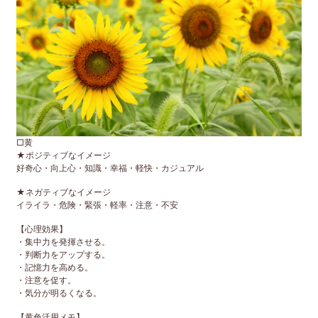
□黄
★ポジティブなイメージ
好奇心・向上心・知識・幸福・軽快・カジュアル
★ネガティブなイメージ
イライラ・危険・緊張・軽率・注意・不安
【心理効果】
・集中力を発揮させる。
・判断力をアップする。
・記憶力を高める。
・注意を促す。
・気分が明るくなる。
【黄色活用メモ】