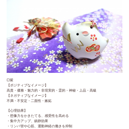
□紫
【ポジティブなイメージ】
高貴・優雅・魅力的・非現実的・霊的・神秘・上品・高級
【ネガティブなイメージ】
不満・不安定・二面性・嫉妬
【心理効果】
・想像力をかきたてる、感受性を高める
・集中力アップ、鎮静効果
・リンパ管や心筋、運動神経の働きを抑制