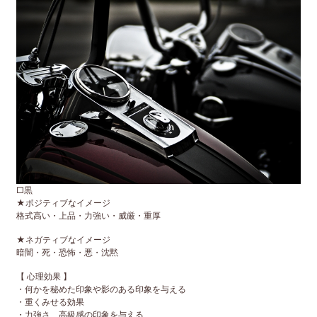
□黒
★ポジティブなイメージ
格式高い・上品・力強い・威厳・重厚
★ネガティブなイメージ
暗闇・死・恐怖・悪・沈黙
【 心理効果 】
・何かを秘めた印象や影のある印象を与える
・重くみせる効果
・力強さ、高級感の印象を与える