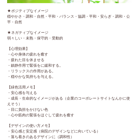
★ポジティブなイメージ
穏やかさ・調和・自然・平和・バランス・協調・平和・安らぎ・調和・公
平・自然
★ネガティブなイメージ
弱々しい・未熟・保守的・受動的
【心理効果】
・心や身体の疲れを癒す
・疲れた目を休ませる
・鎮静作用で緊張をに緩和する。
・リラックスの作用がある。
・穏やかな気持ちを与える。
【緑色活用メモ】
・安心感を与える
・成長・生命的なイメージがある（企業のコーポレートサイトなんかに使
えそう）
・目に負担をかけない色
・心や筋肉の緊張をほぐして疲れを癒す
【デザインの使い方メモ】
・安心感と安定感（病院のデザインなどに向いている）
・落ち着きのあるデザインに（調和性）