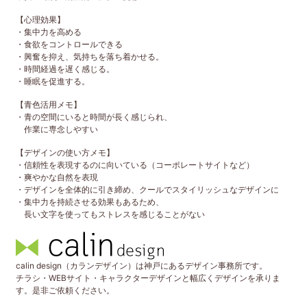
【心理効果】
・集中力を高める
・食欲をコントロールできる
・興奮を抑え、気持ちを落ち着かせる。
・時間経過を遅く感じる。
・睡眠を促進する。
【青色活用メモ】
・青の空間にいると時間が長く感じられ、
作業に専念しやすい
【デザインの使い方メモ】
・信頼性を表現するのに向いている（コーポレートサイトなど）
・爽やかな自然を表現
・デザインを全体的に引き締め、クールでスタイリッシュなデザインに
・集中力を持続させる効果もあるため、
長い文字を使ってもストレスを感じることがない
calin design（カランデザイン）は神戸にあるデザイン事務所です。
チラシ・WEBサイト・キャラクターデザインと幅広くデザインを承りま
す。是非ご依頼ください。