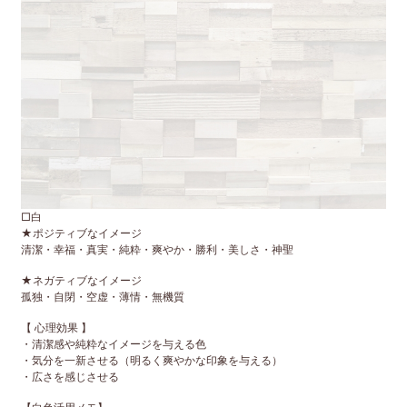
□白
★ポジティブなイメージ
清潔・幸福・真実・純粋・爽やか・勝利・美しさ・神聖
★ネガティブなイメージ
孤独・自閉・空虚・薄情・無機質
【 心理効果 】
・清潔感や純粋なイメージを与える色
・気分を一新させる（明るく爽やかな印象を与える）
・広さを感じさせる