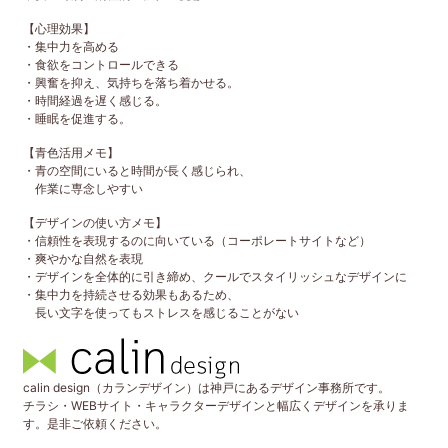
【心理効果】
・集中力を高める
・食欲をコントロールできる
・興奮を抑え、気持ちを落ち着かせる。
・時間経過を遅く感じる。
・睡眠を促進する。
【青色活用メモ】
・青の空間にいると時間が長く感じられ、
作業に専念しやすい
【デザインの使い方メモ】
・信頼性を表現するのに向いている（コーポレートサイトなど）
・爽やかな自然を表現
・デザインを全体的に引き締め、クールでスタイリッシュなデザインに
・集中力を持続させる効果もあるため、
長い文字を使ってもストレスを感じることがない
calin design（カランデザイン）は神戸にあるデザイン事務所です。
チラシ・WEBサイト・キャラクターデザインと幅広くデザインを承りま
す。是非ご依頼ください。