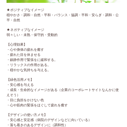
★ポジティブなイメージ
穏やかさ・調和・自然・平和・バランス・協調・平和・安らぎ・調和・公
平・自然
★ネガティブなイメージ
弱々しい・未熟・保守的・受動的
【心理効果】
・心や身体の疲れを癒す
・疲れた目を休ませる
・鎮静作用で緊張をに緩和する。
・リラックスの作用がある。
・穏やかな気持ちを与える。
【緑色活用メモ】
・安心感を与える
・成長・生命的なイメージがある（企業のコーポレートサイトなんかに使
えそう）
・目に負担をかけない色
・心や筋肉の緊張をほぐして疲れを癒す
【デザインの使い方メモ】
・安心感と安定感（病院のデザインなどに向いている）
・落ち着きのあるデザインに（調和性）