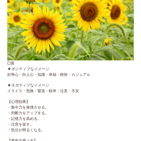
□黄
★ポジティブなイメージ
好奇心・向上心・知識・幸福・軽快・カジュアル
★ネガティブなイメージ
イライラ・危険・緊張・軽率・注意・不安
【心理効果】
・集中力を発揮させる。
・判断力をアップする。
・記憶力を高める。
・注意を促す。
・気分が明るくなる。
【黄色活用メモ】