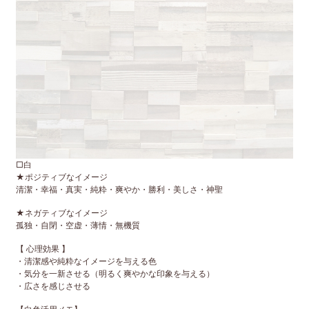
□白
★ポジティブなイメージ
清潔・幸福・真実・純粋・爽やか・勝利・美しさ・神聖
★ネガティブなイメージ
孤独・自閉・空虚・薄情・無機質
【 心理効果 】
・清潔感や純粋なイメージを与える色
・気分を一新させる（明るく爽やかな印象を与える）
・広さを感じさせる