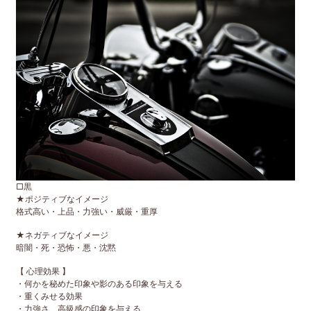
□黒
★ポジティブなイメージ
格式高い・上品・力強い・威厳・重厚
★ネガティブなイメージ
暗闇・死・恐怖・悪・沈黙
【 心理効果 】
・何かを秘めた印象や影のある印象を与える
・重くみせる効果
・力強さ、高級感の印象を与える