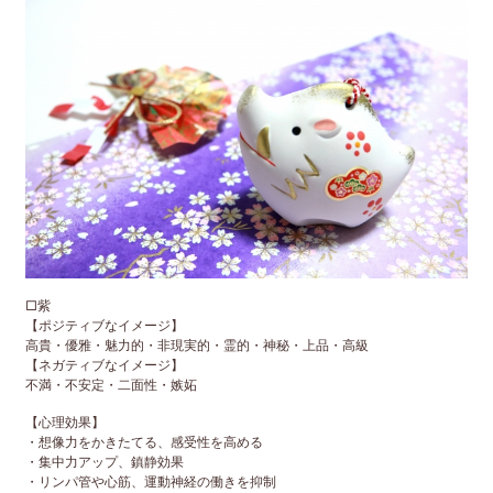
□紫
【ポジティブなイメージ】
高貴・優雅・魅力的・非現実的・霊的・神秘・上品・高級
【ネガティブなイメージ】
不満・不安定・二面性・嫉妬
【心理効果】
・想像力をかきたてる、感受性を高める
・集中力アップ、鎮静効果
・リンパ管や心筋、運動神経の働きを抑制